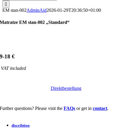
for:
EM stan-002
AdminAid
2026-01-29T20:36:50+01:00
Matratze EM stan-002 „Standard“
9-18 €
VAT included
Direktbestellung
Further questions? Please visit the
FAQs
or get in
contact
.
discribtion