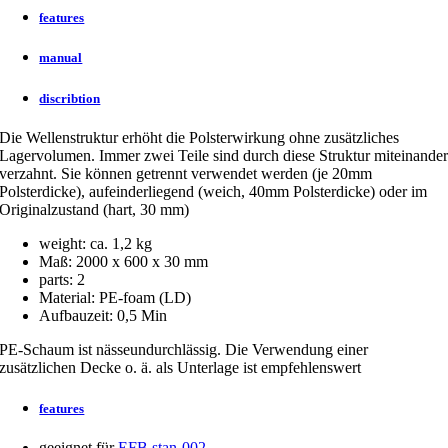
features
manual
discribtion
Die Wellenstruktur erhöht die Polsterwirkung ohne zusätzliches
Lagervolumen. Immer zwei Teile sind durch diese Struktur miteinande
verzahnt. Sie können getrennt verwendet werden (je 20mm
Polsterdicke), aufeinderliegend (weich, 40mm Polsterdicke) oder im
Originalzustand (hart, 30 mm)
weight: ca. 1,2 kg
Maß: 2000 x 600 x 30 mm
parts: 2
Material: PE-foam (LD)
Aufbauzeit: 0,5 Min
PE-Schaum ist nässeundurchlässig. Die Verwendung einer
zusätzlichen Decke o. ä. als Unterlage ist empfehlenswert
features
geeignet für
EFB stan-002