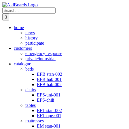
Skip
Instagram
to
Search
content
for:
home
news
history
participate
customers
emergency response
private/industrial
catalogue
beds
EFB stan-002
EFB hab-001
EFB hab-002
chairs
EFS-uni-001
EFS-chili
tables
EFT stan-002
EFT ope-001
mattresses
EM stan-001