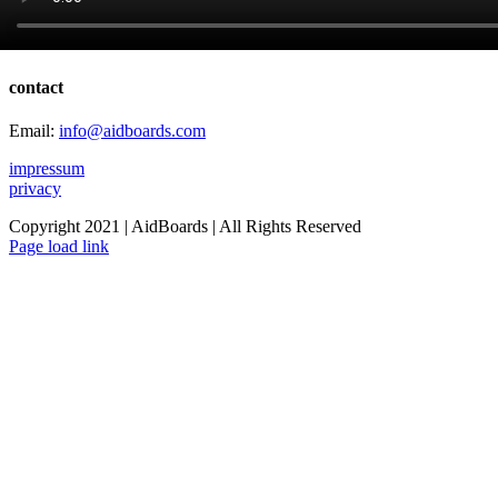
contact
Email:
info@aidboards.com
impressum
privacy
Copyright 2021 | AidBoards | All Rights Reserved
Instagram
Page load link
Go
to
Top