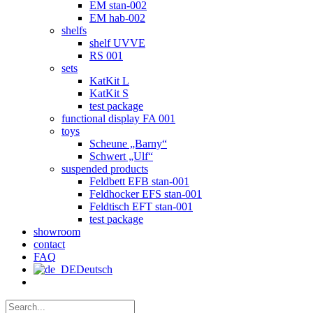
EM stan-002
EM hab-002
shelfs
shelf UVVE
RS 001
sets
KatKit L
KatKit S
test package
functional display FA 001
toys
Scheune „Barny“
Schwert „Ulf“
suspended products
Feldbett EFB stan-001
Feldhocker EFS stan-001
Feldtisch EFT stan-001
test package
showroom
contact
FAQ
Deutsch
Search