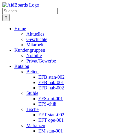
Zum
Instagram
Inhalt
Suche
springen
nach:
Home
Aktuelles
Geschichte
Mitarbeit
Kundengruppen
Nothilfe
Privat/Gewerbe
Katalog
Betten
EFB stan-002
EFB hab-001
EFB hab-002
Stühle
EFS-uni-001
EFS-chili
Tische
EFT stan-002
EFT ope-001
Matratzen
EM stan-001