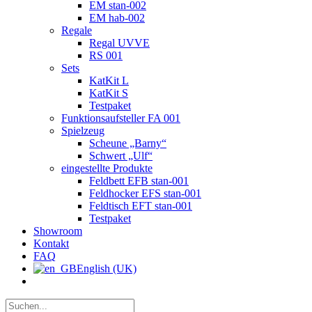
EM stan-002
EM hab-002
Regale
Regal UVVE
RS 001
Sets
KatKit L
KatKit S
Testpaket
Funktionsaufsteller FA 001
Spielzeug
Scheune „Barny“
Schwert „Ulf“
eingestellte Produkte
Feldbett EFB stan-001
Feldhocker EFS stan-001
Feldtisch EFT stan-001
Testpaket
Showroom
Kontakt
FAQ
English (UK)
Suche